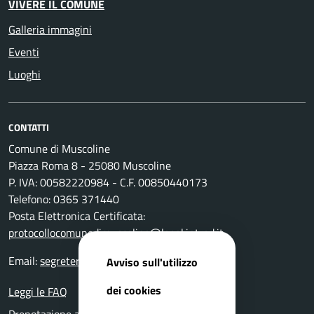
VIVERE IL COMUNE
Galleria immagini
Eventi
Luoghi
CONTATTI
Comune di Muscoline
Piazza Roma 8 - 25080 Muscoline
P. IVA: 00582220984 - C.F. 00850440173
Telefono: 0365 371440
Posta Elettronica Certificata:
protocollocomunedimuscoline@legal.intred.it
Email:
segreteria@comune.muscoline.bs.it
Avviso sull'utilizzo
dei cookies
Leggi le FAQ