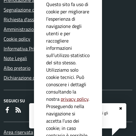
Prenotazione appuntamento
Questo sito fa uso di
Segnalazione disservizio
cookie per migliorare
l’esperienza di
Richiesta d'assistenza
navigazione degli
Amministrazione trasparente
utenti e per
Cookie policy
raccogliere
informazioni
Informativa Privacy
sull’utilizzo statistico
Note Legali
del sito stesso.
Albo pretorio
Utilizziamo solo
cookie tecnici. Può
Dichiarazione di accessibilità
conoscere i dettagli
consultando la
nostra
privacy policy
.
SEGUICI SU
Proseguendo nella
✖
Faceboook
RSS
Registrati ai servizi
APP IO
e ricevi tutti gli
navigazione si
aggiornamenti dall'Ente
accetta l’uso dei
cookie; in caso
Area riservata
contrario è possibile