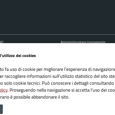
FAQ
Amministrazione trasparente
ione appuntamento
Cookie policy
l'utilizzo dei cookies
one disservizio
Informativa Privacy
 d'assistenza
Note Legali
to fa uso di cookie per migliorare l’esperienza di navigazion
Albo pretorio
er raccogliere informazioni sull’utilizzo statistico del sito st
Dichiarazione di accessibilità
mo solo cookie tecnici. Può conoscere i dettagli consultando 
olicy
. Proseguendo nella navigazione si accetta l’uso dei cook
rario è possibile abbandonare il sito.