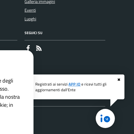
Galleria immagini
Eventi
Luoghi
SEGUICI SU
Faceboook
RSS
e degli
✖
Registrati ai servizi
APP IO
e ricevi tutti gli
esso.
aggiornamenti dall'Ente
la nostra
ie; in