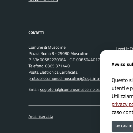
CONTATTI
Comune di Muscoline
Leggi le 
Piazza Roma 8 - 25080 Muscoline
Prenotaz
P. IVA: 00582220984 - C.F. 00850440173
Avviso sul
Telefono: 0365 371440
Segnalazi
Posta Elettronica Certificata:
Richiesta
protocollocomunedimuscoline@legal.intred.it
Questo si
utenti e p
Email:
segreteria@comune.muscoline.bs.it
Utilizzia
privacy p
caso cont
Area riservata
HO CAPITO