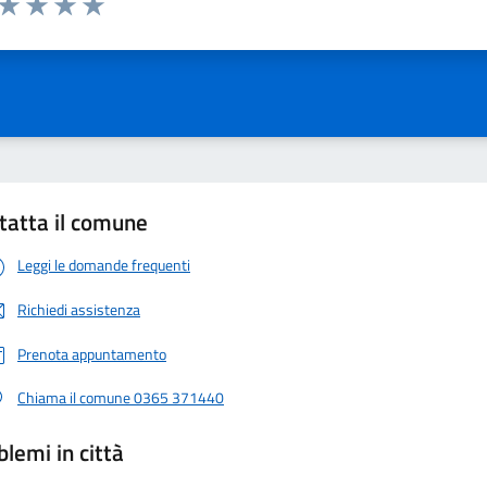
ta 1 stelle su 5
Valuta 2 stelle su 5
Valuta 3 stelle su 5
Valuta 4 stelle su 5
Valuta 5 stelle su 5
tatta il comune
Leggi le domande frequenti
Richiedi assistenza
Prenota appuntamento
Chiama il comune 0365 371440
blemi in città