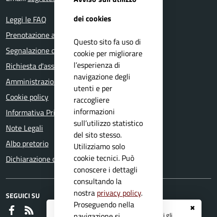
dei cookies
Leggi le FAQ
Prenotazione appuntamento
Questo sito fa uso di
Segnalazione disservizio
cookie per migliorare
l’esperienza di
Richiesta d'assistenza
navigazione degli
Amministrazione trasparente
utenti e per
Cookie policy
raccogliere
informazioni
Informativa Privacy
sull’utilizzo statistico
Note Legali
del sito stesso.
Albo pretorio
Utilizziamo solo
cookie tecnici. Può
Dichiarazione di accessibilità
conoscere i dettagli
consultando la
nostra
privacy policy
.
SEGUICI SU
Proseguendo nella
✖
Faceboook
RSS
Registrati ai servizi
APP IO
e ricevi tutti gli
navigazione si