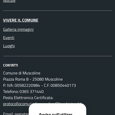
Notizie
VIVERE IL COMUNE
Galleria immagini
Eventi
Luoghi
CONTATTI
Comune di Muscoline
Piazza Roma 8 - 25080 Muscoline
P. IVA: 00582220984 - C.F. 00850440173
Telefono: 0365 371440
Posta Elettronica Certificata:
protocollocomunedimuscoline@legal.intred.it
Email:
segreteria@comune.muscoline.bs.it
Avviso sull'utilizzo