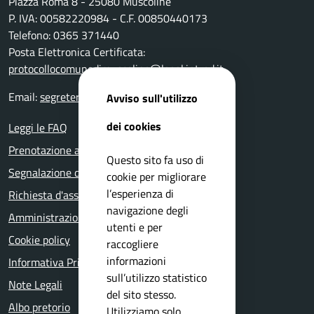
Piazza Roma 8 - 25080 Muscoline
P. IVA: 00582220984 - C.F. 00850440173
Telefono: 0365 371440
Posta Elettronica Certificata:
protocollocomunedimuscoline@legal.intred.it
Email:
segreteria@comune.muscoline.bs.it
Avviso sull'utilizzo
dei cookies
Leggi le FAQ
Prenotazione appuntamento
Questo sito fa uso di
Segnalazione disservizio
cookie per migliorare
l’esperienza di
Richiesta d'assistenza
navigazione degli
Amministrazione trasparente
utenti e per
Cookie policy
raccogliere
informazioni
Informativa Privacy
sull’utilizzo statistico
Note Legali
del sito stesso.
Albo pretorio
Utilizziamo solo