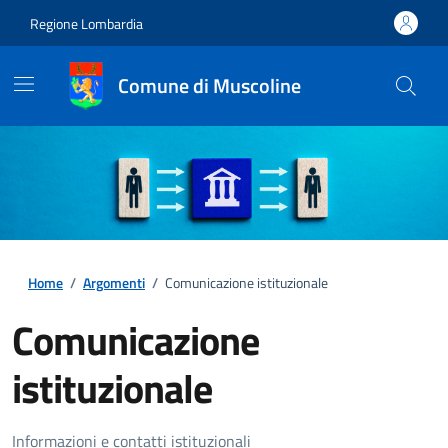
Regione Lombardia
Comune di Muscoline
Home
/
Argomenti
/
Comunicazione istituzionale
Comunicazione
istituzionale
Dettagli della notizia
Informazioni e contatti istituzionali