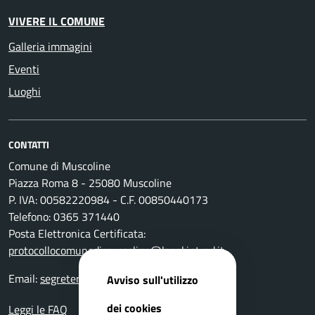
VIVERE IL COMUNE
Galleria immagini
Eventi
Luoghi
CONTATTI
Comune di Muscoline
Piazza Roma 8 - 25080 Muscoline
P. IVA: 00582220984 - C.F. 00850440173
Telefono: 0365 371440
Posta Elettronica Certificata:
protocollocomunedimuscoline@legal.intred.it
Email:
segreteria@comune.muscoline.bs.it
Avviso sull'utilizzo
dei cookies
Leggi le FAQ