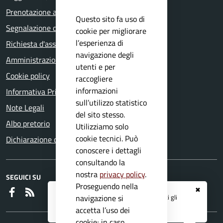
Prenotazione appuntamento
Questo sito fa uso di
Segnalazione disservizio
cookie per migliorare
l’esperienza di
Richiesta d'assistenza
navigazione degli
Amministrazione trasparente
utenti e per
Cookie policy
raccogliere
informazioni
Informativa Privacy
sull’utilizzo statistico
Note Legali
del sito stesso.
Albo pretorio
Utilizziamo solo
cookie tecnici. Può
Dichiarazione di accessibilità
conoscere i dettagli
consultando la
nostra
privacy policy
.
SEGUICI SU
Proseguendo nella
✖
Faceboook
RSS
Registrati ai servizi
APP IO
e ricevi tutti gli
navigazione si
aggiornamenti dall'Ente
accetta l’uso dei
cookie; in caso