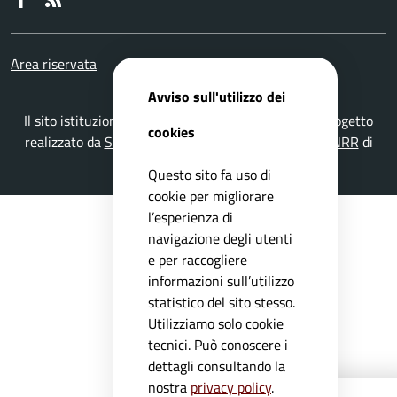
Area riservata
Avviso sull'utilizzo dei
Il sito istituzionale del Comune di Muscoline è un progetto
cookies
realizzato da
Secoval srl
con la
Soluzione Comuni PNRR
di
ISWEB S.p.A.
Questo sito fa uso di
cookie per migliorare
l’esperienza di
navigazione degli utenti
e per raccogliere
informazioni sull’utilizzo
statistico del sito stesso.
Utilizziamo solo cookie
tecnici. Può conoscere i
dettagli consultando la
nostra
privacy policy
.